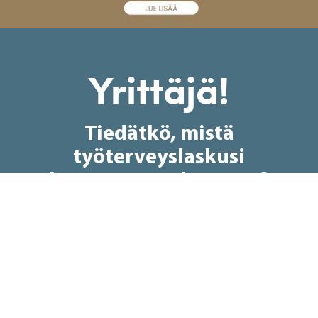
Yrittäjä!
Tiedätkö, mistä
työterveyslaskusi
loppusumma koostuu?
Pyydä tarjous