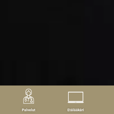
Palvelut
Etälääkäri