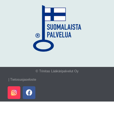
© Trinitas Lääkäripalvelut Oy
| Tietosuojaseloste