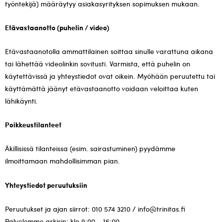
työntekijä) määräytyy asiakasyrityksen sopimuksen mukaan.
Etävastaanotto (puhelin / video)
Etävastaanotolla ammattilainen soittaa sinulle varattuna aikana
tai lähettää videolinkin sovitusti. Varmista, että puhelin on
käytettävissä ja yhteystiedot ovat oikein. Myöhään peruutettu tai
käyttämättä jäänyt etävastaanotto voidaan veloittaa kuten
lähikäynti.
Poikkeustilanteet
Äkillisissä tilanteissa (esim. sairastuminen) pyydämme
ilmoittamaan mahdollisimman pian.
Yhteystiedot peruutuksiin
Peruutukset ja ajan siirrot: 010 574 3210 / info@trinitas.fi
Palvelemme arkisin: klo 9:00 – 16:00