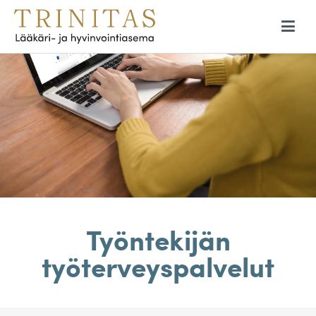
Trinitas lääkäritalo
Aikuisen ihmisen lääkäriasema
Työntekijän
työterveyspalvelut