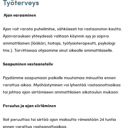
Työterveys
Ajan varaaminen
Ajan voit varata puhelimitse, sähköisesti tai vastaanoton kautta.
Ajanvarauksen yhteydessä valitaan käynnin syy ja sopiva
ammattilainen (lääkäri, hoitaja, työfysioterapeutti, psykologi
tms.). Tarvittaessa ohjaamme sinut oikealle ammattilaiselle.
Saapuminen vastaanotolle
Pyydämme saapumaan paikalle muutamaa minuuttia ennen
varattua aikaa. Myöhästyminen voi lyhentää vastaanottoaikaa
tai johtaa ajan siirtämiseen ammattilaisen aikataulun mukaan.
Peruutus ja ajan siirtäminen
Voit peruuttaa tai siirtää ajan maksutta viimeistään 24 tuntia
ennen varattua vastaanottoaikaa.