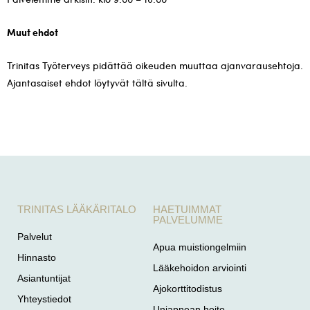
Muut ehdot
Trinitas Työterveys pidättää oikeuden muuttaa ajanvarausehtoja.
Ajantasaiset ehdot löytyvät tältä sivulta.
TRINITAS LÄÄKÄRITALO
HAETUIMMAT
PALVELUMME
Palvelut
Apua muistiongelmiin
Hinnasto
Lääkehoidon arviointi
Asiantuntijat
Ajokorttitodistus
Yhteystiedot
Uniapnean hoito