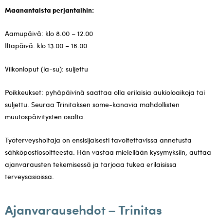
Maanantaista perjantaihin:
Aamupäivä: klo 8.00 – 12.00
Iltapäivä: klo 13.00 – 16.00
Viikonloput (la-su): suljettu
Poikkeukset: pyhäpäivinä saattaa olla erilaisia aukioloaikoja tai
suljettu. Seuraa Trinitaksen some-kanavia mahdollisten
muutospäivitysten osalta.
Työterveyshoitaja on ensisijaisesti tavoitettavissa annetusta
sähköpostiosoitteesta. Hän vastaa mielellään kysymyksiin, auttaa
ajanvarausten tekemisessä ja tarjoaa tukea erilaisissa
terveysasioissa.
Ajanvarausehdot – Trinitas